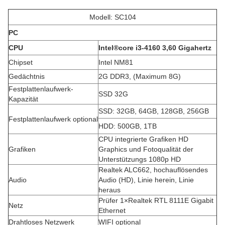
Modell: SC104
PC
CPU
Intel®core i3-4160 3,60 Gigahertz
Chipset
Intel NM81
Gedächtnis
2G DDR3, (Maximum 8G)
Festplattenlaufwerk-
SSD 32G
Kapazität
SSD: 32GB, 64GB, 128GB, 256GB
Festplattenlaufwerk optional
HDD: 500GB, 1TB
CPU integrierte Grafiken HD
Grafiken
Graphics und Fotoqualität der
Unterstützungs 1080p HD
Realtek ALC662, hochauflösendes
Audio
Audio (HD), Linie herein, Linie
heraus
Prüfer 1×Realtek RTL 8111E Gigabit
Netz
Ethernet
Drahtloses Netzwerk
WIFI optional