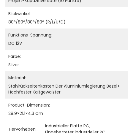
Projekt-Kapazitive Note (10 Punkte)
Blickwinkel:
80°/80°/80°/80° (R/L/U/D)
Funktions-Spannung:
DC 12V
Farbe:
Silver
Material:
Stahlrückseitenkasten Der Aluminiumlegierung Bezel+ 
Hochfester Kaltgewalzter
Product-Dimension:
28.9×21.1×4.3 Cm
Industrieller Platte PC
, 
Hervorheben:
Eingebetteter industrieller PC