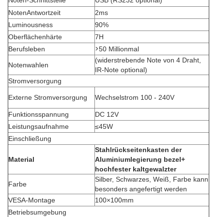
Noten-Schnittstelle
USB (RS232 optional)
NotenAntwortzeit
2ms
Luminousness
90%
Oberflächenhärte
7H
>
Berufsleben
50 Millionmal
(widerstrebende Note von 4 Draht,
Notenwahlen
IR-Note optional)
Stromversorgung
Externe Stromversorgung
Wechselstrom 100 - 240V
Funktionsspannung
DC 12V
Leistungsaufnahme
≤45W
Einschließung
Stahlrückseitenkasten der
Material
Aluminiumlegierung bezel+
hochfester kaltgewalzter
Silber, Schwarzes, Weiß, Farbe kann
Farbe
besonders angefertigt werden
VESA-Montage
100×100mm
Betriebsumgebung