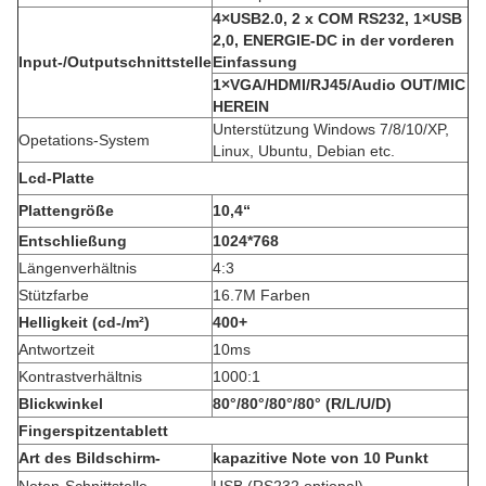
4×USB2.0, 2 x COM RS232, 1×USB
2,0, ENERGIE-DC in der vorderen
Input-/Outputschnittstelle
Einfassung
1×VGA/HDMI/RJ45/Audio OUT/MIC
HEREIN
Unterstützung Windows 7/8/10/XP,
Opetations-System
Linux, Ubuntu, Debian etc.
Lcd-Platte
Plattengröße
10,4“
Entschließung
1024*768
Längenverhältnis
4:3
Stützfarbe
16.7M Farben
Helligkeit (cd-/m²)
400+
Antwortzeit
10ms
Kontrastverhältnis
1000:1
Blickwinkel
80°/80°/80°/80° (R/L/U/D)
Fingerspitzentablett
Art des Bildschirm-
kapazitive Note von 10 Punkt