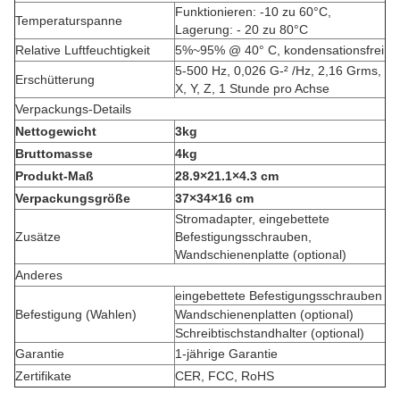
Funktionieren: -10 zu 60°C,
Temperaturspanne
Lagerung: - 20 zu 80°C
Relative Luftfeuchtigkeit
5%~95% @ 40° C, kondensationsfrei
5-500 Hz, 0,026 G-² /Hz, 2,16 Grms,
Erschütterung
X, Y, Z, 1 Stunde pro Achse
Verpackungs-Details
Nettogewicht
3kg
Bruttomasse
4kg
Produkt-Maß
28.9×21.1×4.3 cm
Verpackungsgröße
37×34×16 cm
Stromadapter, eingebettete
Zusätze
Befestigungsschrauben,
Wandschienenplatte (optional)
Anderes
eingebettete Befestigungsschrauben
Befestigung (Wahlen)
Wandschienenplatten (optional)
Schreibtischstandhalter (optional)
Garantie
1-jährige Garantie
Zertifikate
CER, FCC, RoHS