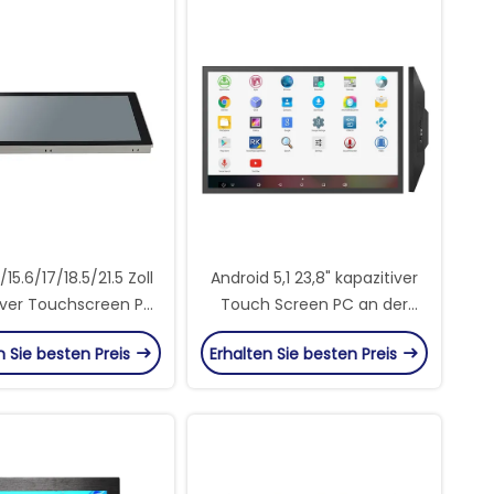
1/15.6/17/18.5/21.5 Zoll
Android 5,1 23,8" kapazitiver
iver Touchscreen PC
Touch Screen PC an der
indow Android All in
Wand befestigtes RK3288
n Sie besten Preis
Erhalten Sie besten Preis
Billiger Computer
ustrie-Panel PC