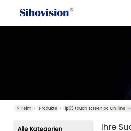
Heim
Produkte
ip65 touch screen pc On-line-He
Ihre S
Alle Kategorien