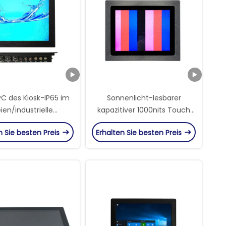
PC des Kiosk-IP65 im
Sonnenlicht-lesbarer
eien/industrielle
kapazitiver 1000nits Touch
rspitzentablett PC
Screen PC 10,1 Zoll
n Sie besten Preis
Erhalten Sie besten Preis
cd/M ² Helligkeit