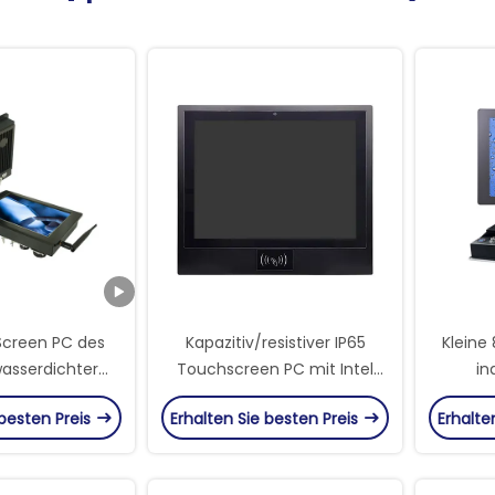
Screen PC des
Kapazitiv/resistiver IP65
Kleine
wasserdichter
Touchscreen PC mit Intel
in
r Anwendung im
Celeron J4125 Prozessor im
angebra
 besten Preis
Erhalten Sie besten Preis
Erhalte
eien
Inneren