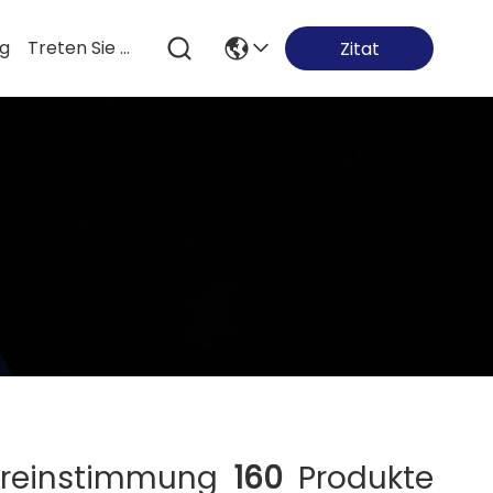
og
Treten Sie Mit Uns In Verbindung
Zitat
reinstimmung
160
Produkte