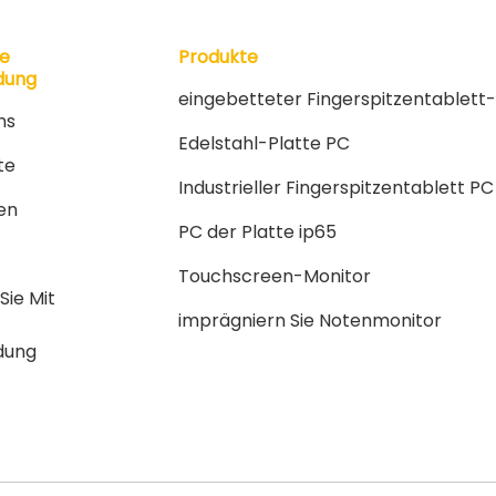
le
Produkte
dung
eingebetteter Fingerspitzentablett
ns
PC
Edelstahl-Platte PC
te
Industrieller Fingerspitzentablett PC
en
PC der Platte ip65
Touchscreen-Monitor
Sie Mit
imprägniern Sie Notenmonitor
dung