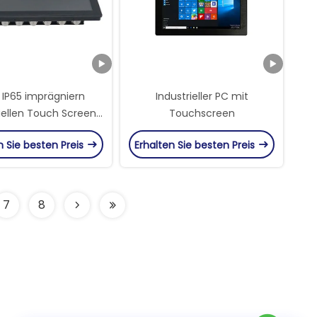
e IP65 imprägniern
Industrieller PC mit
riellen Touch Screen
Touchscreen
r 15,6 Zoll mit 2mm
n Sie besten Preis
Erhalten Sie besten Preis
AF Glas
7
8