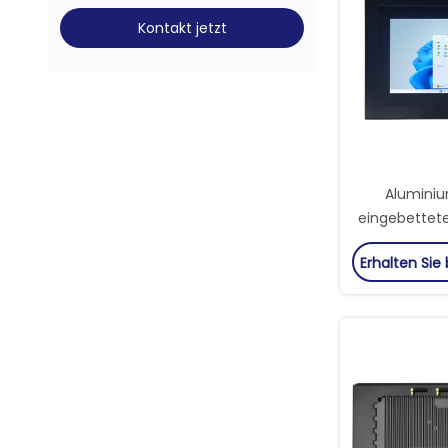
Kontakt jetzt
Aluminiu
eingebettet
PC 128G SSD
Erhalten Sie
Ind