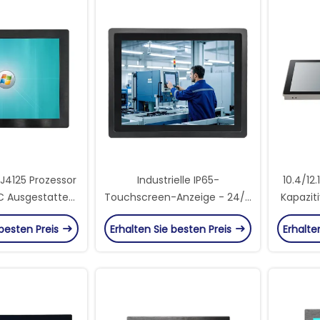
 J4125 Prozessor
Industrielle IP65-
10.4/12.
C Ausgestattet
Touchscreen-Anzeige - 24/7
Kapazit
reen und LCD-
Betrieb bei -20°C bis 70°C
Linux W
 besten Preis
Erhalten Sie besten Preis
Erhalte
splay
One 
Ind