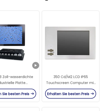
 8 Zoll-wasserdichte
350 Cd/M2 LCD IP65
dustrielle Platte
Touchscreen Computer mit
chter Touch Screen
Windows 10 PRO und SSD-
n Sie besten Preis
Erhalten Sie besten Preis
PC staubdicht
Speicher