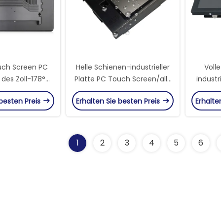
ouch Screen PC
Helle Schienen-industrieller
Voll
des Zoll-178°
Platte PC Touch Screen/alle
indust
zitive
in One Touch PC 19 Zoll-
Compute
 besten Preis
Erhalten Sie besten Preis
Erhalte
Größe
1
2
3
4
5
6