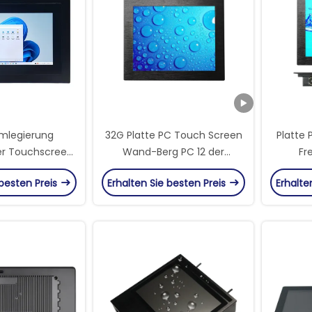
mlegierung
32G Platte PC Touch Screen
Platte 
er Touchscreen
Wand-Berg PC 12 der
Fr
 Speicher für
Festplatten-IP65 Zoll I5 CPU
Finge
 besten Preis
Erhalten Sie besten Preis
Erhalte
ustrie
1000