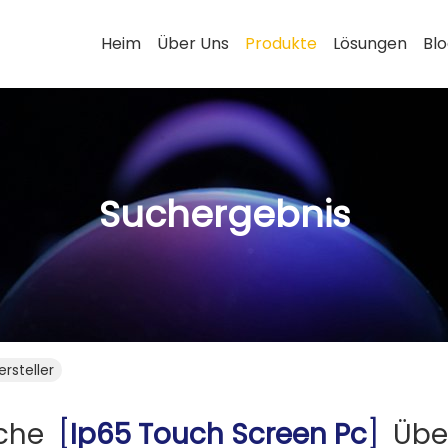
Heim
Über Uns
Produkte
Lösungen
Bl
Suchergebnis
rsteller
uche
[
Ip65 Touch Screen Pc
]
Übe