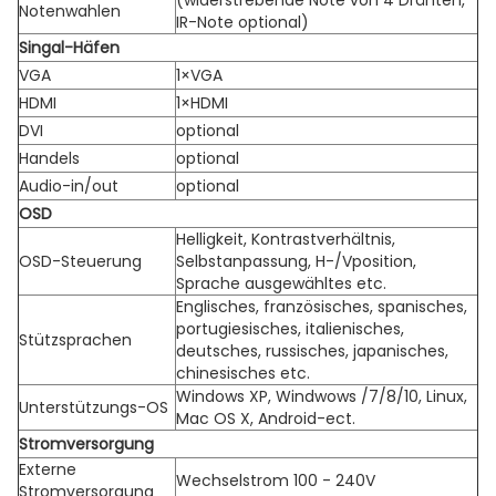
(widerstrebende Note von 4 Drähten,
Notenwahlen
IR-Note optional)
Singal-Häfen
VGA
1×VGA
HDMI
1×HDMI
DVI
optional
Handels
optional
Audio-in/out
optional
OSD
Helligkeit, Kontrastverhältnis,
OSD-Steuerung
Selbstanpassung, H-/Vposition,
Sprache ausgewähltes etc.
Englisches, französisches, spanisches,
portugiesisches, italienisches,
Stützsprachen
deutsches, russisches, japanisches,
chinesisches etc.
Windows XP, Windwows /7/8/10, Linux,
Unterstützungs-OS
Mac OS X, Android-ect.
Stromversorgung
Externe
Wechselstrom 100 - 240V
Stromversorgung