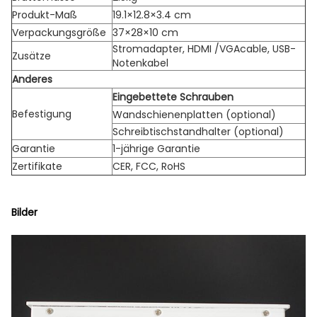
Produkt-Maß
19.1×12.8×3.4 cm
Verpackungsgröße
37×28×10 cm
Stromadapter, HDMI /VGAcable, USB-
Zusätze
Notenkabel
Anderes
Eingebettete Schrauben
Befestigung
Wandschienenplatten (optional)
Schreibtischstandhalter (optional)
Garantie
1-jährige Garantie
Zertifikate
CER, FCC, RoHS
Bilder