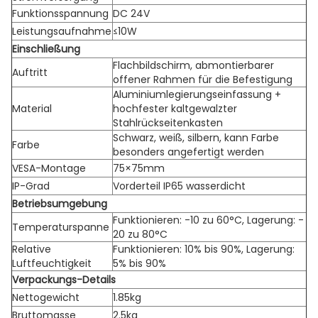
Funktionsspannung
DC 24V
Leistungsaufnahme
≤10W
Einschließung
Flachbildschirm, abmontierbarer
Auftritt
offener Rahmen für die Befestigung
Aluminiumlegierungseinfassung +
Material
hochfester kaltgewalzter
Stahlrückseitenkasten
Schwarz, weiß, silbern, kann Farbe
Farbe
besonders angefertigt werden
VESA-Montage
75×75mm
IP-Grad
Vorderteil IP65 wasserdicht
Betriebsumgebung
Funktionieren: -10 zu 60°C, Lagerung: -
Temperaturspanne
20 zu 80°C
Relative
Funktionieren: 10% bis 90%, Lagerung:
Luftfeuchtigkeit
5% bis 90%
Verpackungs-Details
Nettogewicht
1.85kg
Bruttomasse
2.5kg