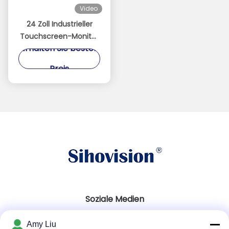
Video
24 Zoll Industrieller
Touchscreen-Monitor
Erhalten Sie besten
Wasserdicht 1500nits
Hoher
Preis
Helligkeitsmonitor
Soziale Medien
Amy Liu