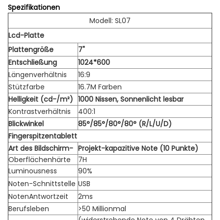
Spezifikationen
Modell: SL07
Lcd-Platte
Plattengröße
7"
Entschließung
1024*600
Längenverhältnis
16:9
Stützfarbe
16.7M Farben
Helligkeit (cd-/m²)
1000 Nissen, Sonnenlicht lesbar
Kontrastverhältnis
400:1
Blickwinkel
85°/85°/80°/80° (R/L/U/D)
Fingerspitzentablett
Art des Bildschirm-
Projekt-kapazitive Note (10 Punkte)
Oberflächenhärte
7H
Luminousness
90%
Noten-Schnittstelle
USB
NotenAntwortzeit
2ms
Berufsleben
>50 Millionmal