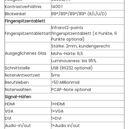
Kontrastverhältnis
1400:1
Blickwinkel
89°/89°/89°/89° (R/L/U/D)
Fingerspitzentablett
Infrarot2-points
Fingerspitzentablettart
fingerspitzentablett (4 Punkte, 6
Punkte optional)
Stärke: 2mm, kundengerecht
Ausgeglichenes Glas
Mohs-Härte: 6,5
Luminousness: bis 95%
Schnittstelle
USB (RS232 optional)
NotenAntwortzeit
5ms
Berufsleben
>50 Millionmal
Notenwahlen
PCAP-Note optional
Signal-Häfen
HDMI
1×HDMI
VGA
1×VGA
DVI
1×DVI
Audio-in/out
1×Audio in/out