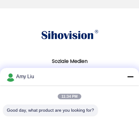
Soziale Medien
Amy Liu
Schnelle Kontaktaufnahme
11:34 PM
Telefon
86-0755-23747569
Good day, what product are you looking for?
E-Mail
info@sihovision.com