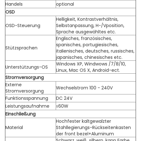
Handels
optional
OSD
Helligkeit, Kontrastverhältnis,
OSD-Steuerung
Selbstanpassung, H-/Vposition,
Sprache ausgewähltes etc.
Englisches, französisches,
spanisches, portugiesisches,
Stützsprachen
italienisches, deutsches, russisches,
japanisches, chinesisches etc.
Windows XP, Windwows /7/8/10,
Unterstützungs-OS
Linux, Mac OS X, Android-ect.
Stromversorgung
Externe
Wechselstrom 100 - 240V
Stromversorgung
Funktionsspannung
DC 24V
Leistungsaufnahme
≤60W
Einschließung
Hochfester kaltgewalzter
Material
Stahllegierungs-Rückseitenkasten
der front bezel+Aluminum
Schwarz, weiß, silbern, kann Farbe