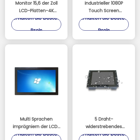
Monitor 15,6 der Zoll
industrieller 1080P
LCD-Platten-4K
Touch Screen
Erhalten Sie besten
Erhalten Sie besten
3840*2160
Monitor-/Noten-
Entschließungs-
Bildschirmanzeige-
Preis
Preis
Anzeigen-1000 Nissen-
Monitor-
des Bildschirm-
Stützhimbeeren-PU
Multi Sprachen
5 Draht-
imprägniern der LCD-
widerstrebendes
Erhalten Sie besten
Erhalten Sie besten
Monitor-5
Touch Screen