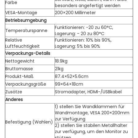
Farbe
besonders angefertigt werden
VESA-Montage
200×200 Millimeter
Betriebsumgebung
Funktionieren: -20 zu 60°C,
Temperaturspanne
Lagerung: - 20 zu 80°C
Relative
Funktionieren: 10% bis 90%,
Luftfeuchtigkeit
Lagerung: 5% bis 90%
Verpackungs-Details
Nettogewicht
18.9kg
Bruttomasse
21kg
Produkt-Maß
87.4×52×5.6cm
Verpackungsgröße
99×64×18cm
Zusätze
Stromadapter, HDMI-/USBkabel
Anderes
1) stellen Sie Wandklammern für
Wandmontage, VESA 200×200mm
zur Verfügung
Befestigung (Wahlen)
2) stellen Sie stabilen Metallhalter
zur verfügung, um den Monitor zu
stützen