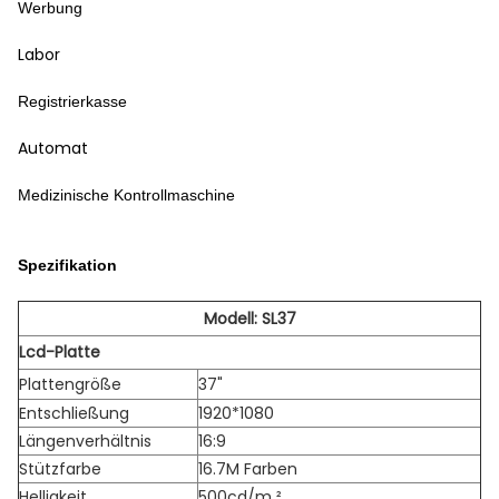
Werbung
Labor
Registrierkasse
Automat
Medizinische Kontrollmaschine
Spezifikation
Modell: SL37
Lcd-Platte
Plattengröße
37"
Entschließung
1920*1080
Längenverhältnis
16:9
Stützfarbe
16.7M Farben
Helligkeit
500cd/m ²