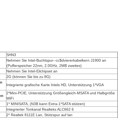
SHN3
Nehmen Sie Intel-Buchtspur--cc$dviererkabelkern J1900 an
(Pufferspeicher 22nm, 2.0GHz, 2MB zweites)
Nehmen Sie Intel-Eilchipset an
2G (können Sie bis zu 8G)
en
Integrierte grafische Karte Intels HD, Unterstützung 1*VGA
2*Mini-PCIE, Unterstützung Größengleich-MSATA und Halbgröße
en
WiFi
1* MINISATA, (N3B kann Extra-1*SATA stützen)
Integrierter Tonkanal Realteks ALC662 6
2* Realtek 8111E Lan, Stützspur auf lan