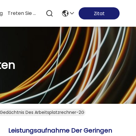
og
Treten Sie Mit Uns In Verbindung
Zitat
ten
s Gedächtnis Des Arbeitsplatzrechner-2G DDR3
Leistungsaufnahme Der Geringen