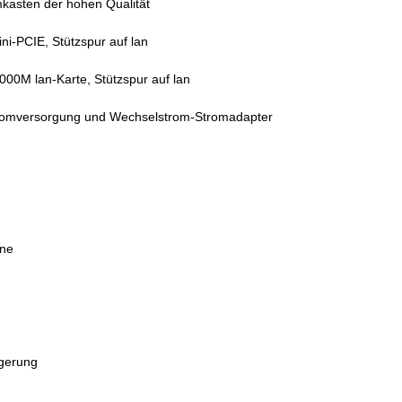
kasten der hohen Qualität
i-PCIE, Stützspur auf lan
00M lan-Karte, Stützspur auf lan
romversorgung und Wechselstrom-Stromadapter
ine
agerung
m