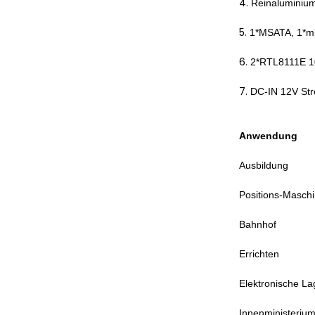
4.
Reinaluminium
5.
1*MSATA, 1*min
6.
2*RTL8111E 10
7.
DC-IN 12V St
Anwendung
Ausbildung
Positions-Masch
Bahnhof
Errichten
Elektronische L
Innenministeriu