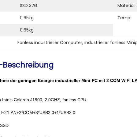
SSD 32G
Material:
0.65kg
Temp:
0.65kg
Fanless industrieller Computer
, 
industrieller fanless Mini
-Beschreibung
me der geringen Energie industrieller Mini-PC mit 2 COM WIFI L
n Intels Celeron J1900, 2.0GHZ, fanless CPU
I+2*LAN+2*COM+3*USB2.0+1*USB3.0
 SSD