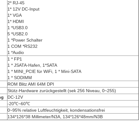
2* RJ-45
1* 12V DC-Input
1* VGA
1* HDMI
1 *USB3.0
5 *USB2.0
1 *Power Schalter
1 COM *RS232
1 *Audio
1 * FP1
1 * JSATA-Hafen, 1*SATA
1 * MINI_PCIE für WiFi, 1 * Mini-SATA
1 * SODIMM
ROM Blitz AMI 64M DPI
Stütz-Hardware zurückgestellt (sek 256 Niveau, 0~255)
ng
DC-12V
-20℃~60℃
0~95% relative Luftfeuchtigkeit, kondensationsfrei
134*126*38 Millimeter/N3A, 134*126*48mm/N3B