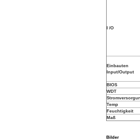
I /O
Einbauten
Input/Output
BIOS
WDT
Stromversorgu
Temp
Feuchtigkeit
Maß
Bilder