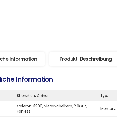
iche Information
Produkt-Beschreibung
liche Information
Shenzhen, China
Typ:
Celeron J1900, Viererkabelkern, 2.0GHz, 
Memory:
Fanless