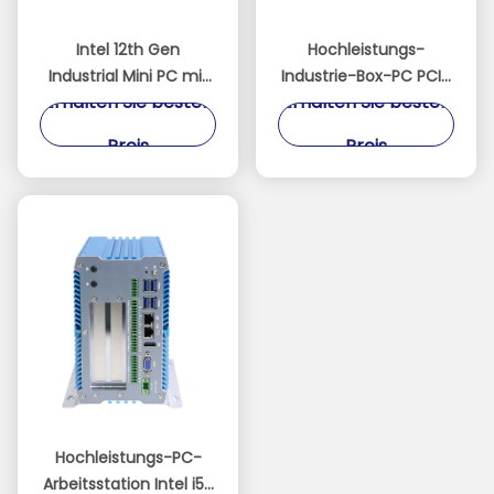
Intel 12th Gen
Hochleistungs-
Industrial Mini PC mit
Industrie-Box-PC PCIe
Erhalten Sie besten
Erhalten Sie besten
2xCANBUS und DIN-Rail
PCI Intel i7-1255U 6 x
Montage Ventilatorlos
COM
Preis
Preis
eingebetteter PC
Hochleistungs-PC-
Arbeitsstation Intel i5-