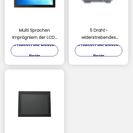
Multi Sprachen
5 Draht-
imprägniern der LCD-
widerstrebendes
Erhalten Sie besten
Erhalten Sie besten
Monitor-5
Touch Screen
Oberflächen-Härte
Monitor-
Preis
Preis
Draht-widerstrebende
Aluminiumlegierungs-
Noten-3H
Material mit
Lichtsensor