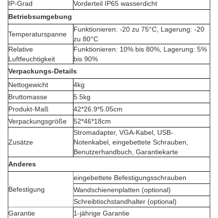
IP-Grad
Vorderteil IP65 wasserdicht
Betriebsumgebung
Funktionieren: -20 zu 75°C, Lagerung: -20
Temperaturspanne
zu 80°C
Relative
Funktionieren: 10% bis 80%, Lagerung: 5%
Luftfeuchtigkeit
bis 90%
Verpackungs-Details
Nettogewicht
4kg
Bruttomasse
5.5kg
Produkt-Maß
42*26.9*5.05cm
Verpackungsgröße
52*46*18cm
Stromadapter, VGA-Kabel, USB-
Zusätze
Notenkabel, eingebettete Schrauben,
Benutzerhandbuch, Garantiekarte
Anderes
eingebettete Befestigungsschrauben
Befestigung
Wandschienenplatten (optional)
Schreibtischstandhalter (optional)
Garantie
1-jährige Garantie