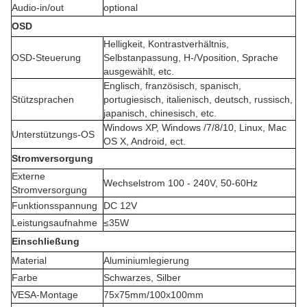
Audio-in/out
optional
OSD
Helligkeit, Kontrastverhältnis,
OSD-Steuerung
Selbstanpassung, H-/Vposition, Sprache
ausgewählt, etc.
Englisch, französisch, spanisch,
Stützsprachen
portugiesisch, italienisch, deutsch, russisch,
japanisch, chinesisch, etc.
Windows XP, Windows /7/8/10, Linux, Mac
Unterstützungs-OS
OS X, Android, ect.
Stromversorgung
Externe
Wechselstrom 100 - 240V, 50-60Hz
Stromversorgung
Funktionsspannung
DC 12V
Leistungsaufnahme
≤35W
Einschließung
Material
Aluminiumlegierung
Farbe
Schwarzes, Silber
VESA-Montage
75x75mm/100x100mm