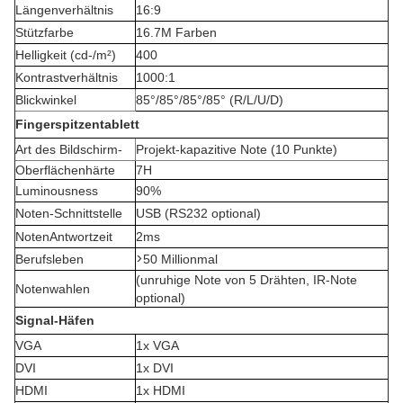
Längenverhältnis
16:9
Stützfarbe
16.7M Farben
Helligkeit (cd-/m²)
400
Kontrastverhältnis
1000:1
Blickwinkel
85°/85°/85°/85° (R/L/U/D)
Fingerspitzentablett
Art des Bildschirm-
Projekt-kapazitive Note (10 Punkte)
Oberflächenhärte
7H
Luminousness
90%
Noten-Schnittstelle
USB (RS232 optional)
NotenAntwortzeit
2ms
>
Berufsleben
50 Millionmal
(unruhige Note von 5 Drähten, IR-Note
Notenwahlen
optional)
Signal-Häfen
VGA
1x VGA
DVI
1x DVI
HDMI
1x HDMI