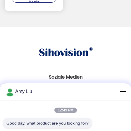
Preis
Stahlmaterial
Soziale Medien
Amy Liu
Schnelle Kontaktaufnahme
12:49 PM
Telefon
86-0755-23747569
Good day, what product are you looking for?