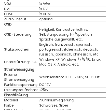
VGA
1x VGA
DVI
1x DVI
HDMI
1x HDMI
Audio-in/out
optional
OSD
Helligkeit, Kontrastverhältnis,
OSD-Steuerung
Selbstanpassung, H-/Vposition,
Sprache ausgewählt, etc.
Englisch, französisch, spanisch,
Stützsprachen
portugiesisch, italienisch, deutsch,
russisch, japanisch, chinesisch, etc.
Windows XP, Windows /7/8/10, Linux,
Unterstützungs-OS
Mac OS X, Android, ect.
Stromversorgung
Externe
Wechselstrom 100 - 240V, 50-60Hz
Stromversorgung
Funktionsspannung
DC 12V
Leistungsaufnahme
≤25W
Einschließung
Material
Aluminiumlegierung
Farbe
Schwarzes, Silber