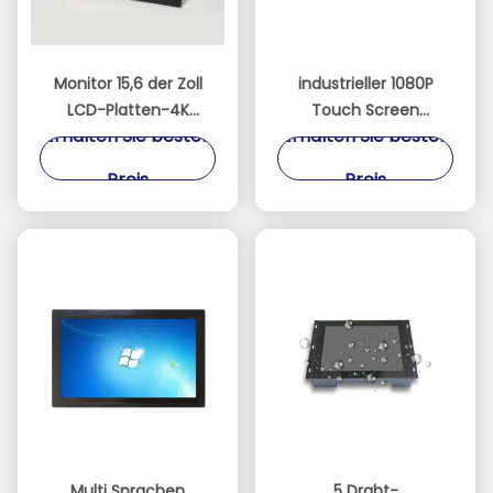
Monitor 15,6 der Zoll
industrieller 1080P
LCD-Platten-4K
Touch Screen
Erhalten Sie besten
Erhalten Sie besten
3840*2160
Monitor-/Noten-
Entschließungs-
Bildschirmanzeige-
Preis
Preis
Anzeigen-1000 Nissen-
Monitor-
des Bildschirm-
Stützhimbeeren-PU
Multi Sprachen
5 Draht-