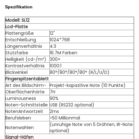
Spezifikation
Modell: SL12
Lcd-Platte
Plattengröße
12"
Entschließung
1024*768
Längenverhältnis
4:3
Stützfarbe
16.7M Farben
Helligkeit (cd-/m²)
300+
Kontrastverhältnis
1000:1
Blickwinkel
80°/80°/80°/80° (R/L/U/D)
Fingerspitzentablett
Art des Bildschirm-
Projekt-kapazitive Note (10 Punkte)
Oberflächenhärte
7H
Luminousness
90%
Noten-Schnittstelle
USB (RS232 optional)
NotenAntwortzeit
2ms
Berufsleben
>50 Millionmal
(unruhige Note von 5 Drähten, IR-Note
Notenwahlen
optional)
Signal-Häfen