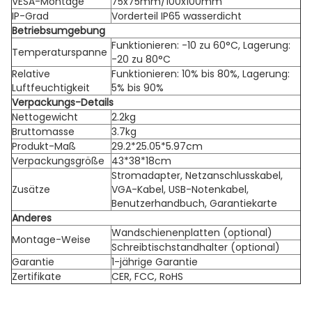
VESA-Montage
75x75mm/100x100mm
IP-Grad
Vorderteil IP65 wasserdicht
Betriebsumgebung
Funktionieren: -10 zu 60°C, Lagerung:
Temperaturspanne
-20 zu 80°C
Relative
Funktionieren: 10% bis 80%, Lagerung:
Luftfeuchtigkeit
5% bis 90%
Verpackungs-Details
Nettogewicht
2.2kg
Bruttomasse
3.7kg
Produkt-Maß
29.2*25.05*5.97cm
Verpackungsgröße
43*38*18cm
Stromadapter, Netzanschlusskabel,
Zusätze
VGA-Kabel, USB-Notenkabel,
Benutzerhandbuch, Garantiekarte
Anderes
Wandschienenplatten (optional)
Montage-Weise
Schreibtischstandhalter (optional)
Garantie
1-jährige Garantie
Zertifikate
CER, FCC, RoHS