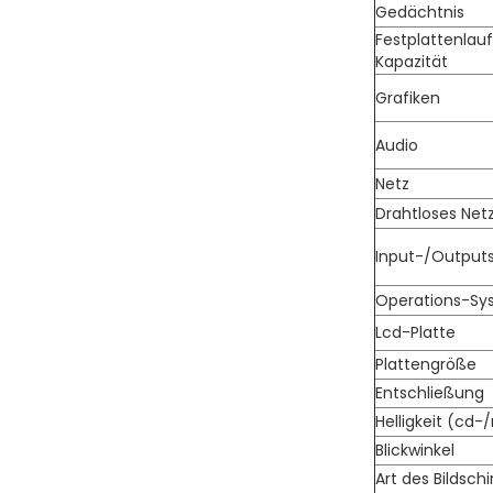
Gedächtnis
Festplattenlau
Kapazität
Grafiken
Audio
Netz
Drahtloses Net
Input-/Outputs
Operations-Sy
Lcd-Platte
Plattengröße
Entschließung
Helligkeit (cd-
Blickwinkel
Art des Bildsch