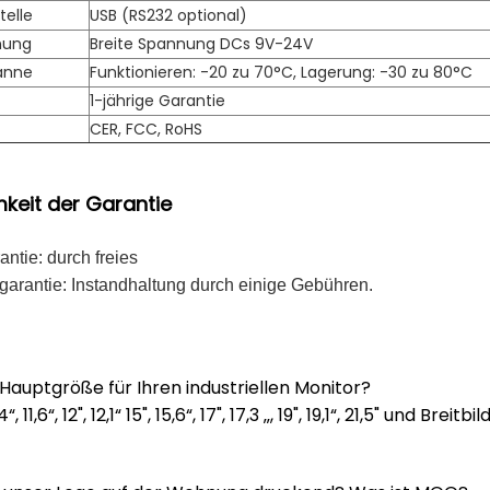
telle
USB (RS232 optional)
nung
Breite Spannung DCs 9V-24V
anne
Funktionieren: -20 zu 70°C, Lagerung: -30 zu 80°C
1-jährige Garantie
CER, FCC, RoHS
eit der Garantie
antie: durch freies
hrgarantie: Instandhaltung durch einige Gebühren.
 Hauptgröße für Ihren industriellen Monitor?
 10,4“, 11,6“, 12", 12,1“ 15", 15,6“, 17", 17,3 ‚‚, 19", 19,1“, 21,5" u