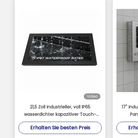
Video
21,5 Zoll industrieller, voll IP65
17" indu
wasserdichter kapazitiver Touch-
Pan
Panel-PC mit Intel J1900 Quad-Core-
Touchsc
Erhalten Sie besten Preis
Erha
Prozessor
Ventilato