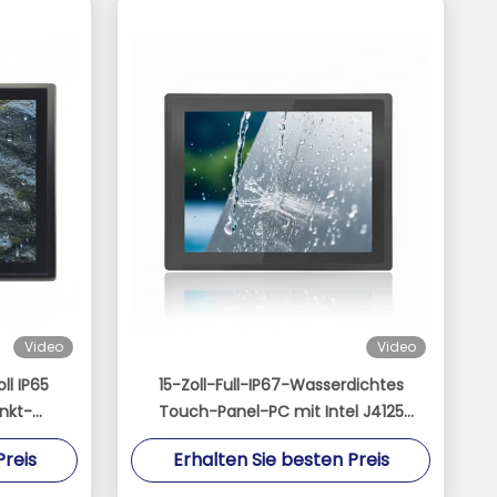
Video
Video
ll IP65
15-Zoll-Full-IP67-Wasserdichtes
nkt-
Touch-Panel-PC mit Intel J4125
h
Prozessor 1000 Nits
Preis
Erhalten Sie besten Preis