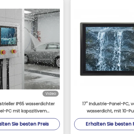
Video
strieller IP65 wasserdichter
17" Industrie-Panel-PC, vo
el-PC mit kapazitivem
wasserdicht, mit 10-Pu
reen - Intel Celeron J1900
kapazitivem Touc
lten Sie besten Preis
Erhalten Sie besten 
rlos eingebetteter Computer