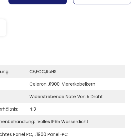
rung:
CE,FCC,RoHS
Celeron J1900, Viererkabelkern
Widerstrebende Note Von 5 Draht
rhältnis:
4:3
henbehandlung:
Volles IP65 Wasserdicht
chtes Panel PC
, 
J1900 Panel-PC