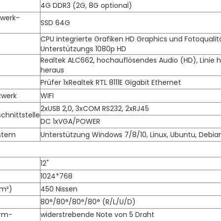
4G DDR3 (2G, 8G optional)
fwerk-
SSD 64G
CPU integrierte Grafiken HD Graphics und Fotoqualit
Unterstützungs 1080p HD
Realtek ALC662, hochauflösendes Audio (HD), Linie he
heraus
Prüfer 1xRealtek RTL 8111E Gigabit Ethernet
zwerk
WIFI
2xUSB 2,0, 3xCOM RS232, 2xRJ45
chnittstelle
DC 1xVGA/POWER
stem
Unterstützung Windows 7/8/10, Linux, Ubuntu, Debian
12"
1024*768
/m²)
450 Nissen
80°/80°/80°/80° (R/L/U/D)
irm-
widerstrebende Note von 5 Draht