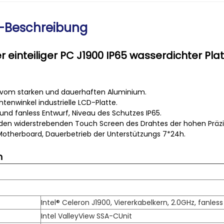
-Beschreibung
ler einteiliger PC J1900 IP65 wasserdichter P
t vom starken und dauerhaften Aluminium.
htenwinkel industrielle LCD-Platte.
- und fanless Entwurf, Niveau des Schutzes IP65.
den widerstrebenden Touch Screen des Drahtes der hohen Präzis
s Motherboard, Dauerbetrieb der Unterstützungs 7*24h.
n
Intel® Celeron J1900, Viererkabelkern, 2.0GHz, fanless
Intel ValleyView SSA-CUnit