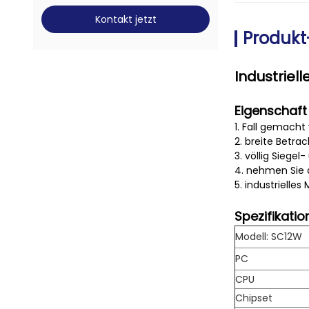
Kontakt jetzt
Produkt
Industriel
Eigenschaft
1. Fall gemach
2. breite Betrac
3. völlig Siegel
4. nehmen Sie 
5. industrielle
Spezifikatio
Modell: SC12W
PC
CPU
Chipset