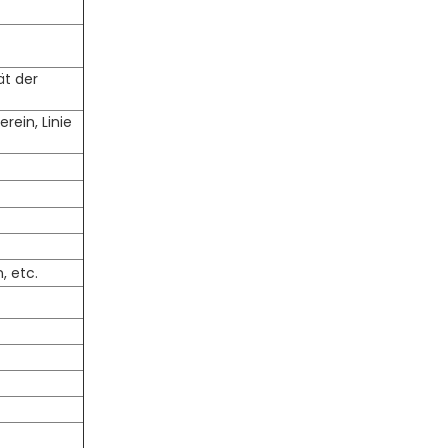
ät der
rein, Linie
, etc.