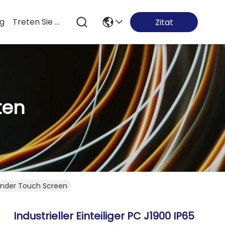
og
Treten Sie Mit Uns In Verbindung
Zitat
ten
ebender Touch Screen
Industrieller Einteiliger PC J1900 IP65