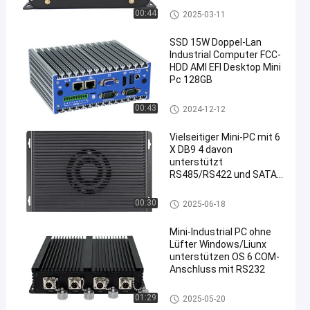
Industrieller Mini-PC
00:44
2025-03-11
SSD 15W Doppel-Lan
Industrial Computer FCC-
HDD AMI EFI Desktop Mini
Pc 128GB
en
Industrieller Mini-PC
00:43
2024-12-12
Vielseitiger Mini-PC mit 6
X DB9 4 davon
unterstützt
RS485/RS422 und SATA-
Erweiterungsslot
Industrieller Mini-PC
00:30
2025-06-18
Mini-Industrial PC ohne
Lüfter Windows/Liunx
unterstützen OS 6 COM-
Anschluss mit RS232
Industrieller Mini-PC
01:29
2025-05-20