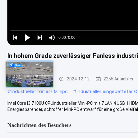
Loaded
:
0%
0:00
/
0:00
Play
Play
Play
Mute
Current
Duration
next
next
Time
In hohem Grade zuverlässiger Fanless industri
HDMI
Industrieller Mini-PC
2024-12-12
2255 Ansichten
#
industrieller fanless Minipc
#
industrieller eingebetteter
Intel Core I3 7100U CPUindustrieller Mini-PC mit 7 LAN 4 USB 1 HDM
Energiesparender, schroffer Mini-PC entwarf für eine große Vielfalt
Nachrichten des Besuchers