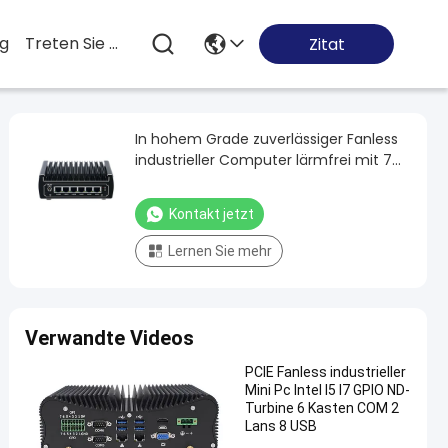
og
Treten Sie Mit Uns In Verbindung
Zitat
In hohem Grade zuverlässiger Fanless
industrieller Computer lärmfrei mit 7
LAN 4 USB 1 HDMI
Kontakt jetzt
Lernen Sie mehr
Verwandte Videos
PCIE Fanless industrieller
Mini Pc Intel I5 I7 GPIO ND-
Turbine 6 Kasten COM 2
Lans 8 USB