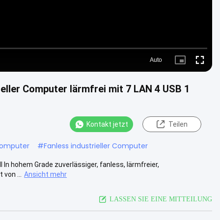
Auto
Picture-
Fullscre
in-
Picture
eller Computer lärmfrei mit 7 LAN 4 USB 1
Kontakt jetzt
Teilen
 Computer
#
Fanless industrieller Computer
I In hohem Grade zuverlässiger, fanless, lärmfreier,
 von ...
Ansicht mehr
LASSEN SIE EINE MITTEILUNG